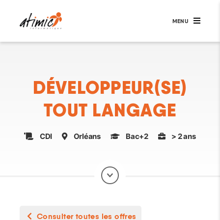
MENU
Atimic
Informatique
DÉVELOPPEUR(SE)
TOUT LANGAGE
Type
Localisation
Niveau
Expérience
CDI
Orléans
Bac+2
> 2 ans
de
d'étude
poste
Consulter toutes les offres