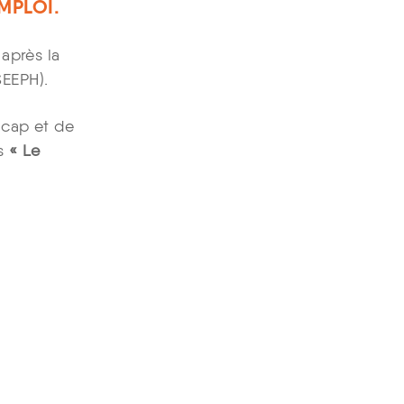
MPLOI.
après la
EEPH).
icap et de
es
« Le