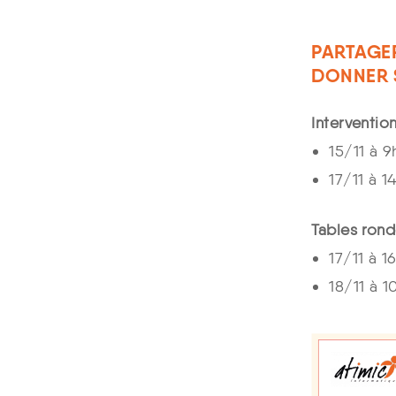
PARTAGER
DONNER 
Interventio
15/11 à 
17/11 à 
Tables ron
17/11 à 
18/11 à 