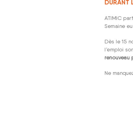
DURANT L
ATIMIC part
Semaine eu
Dès le 15 n
l’emploi so
renouveau p
Ne manquez